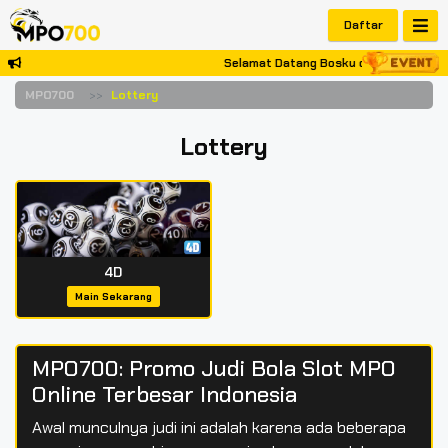
Daftar
Selamat Datang Bosku di Situs Judi O
MPO700
Lottery
Lottery
4D
Main Sekarang
MPO700: Promo Judi Bola Slot MPO
Online Terbesar Indonesia
Awal munculnya judi ini adalah karena ada beberapa