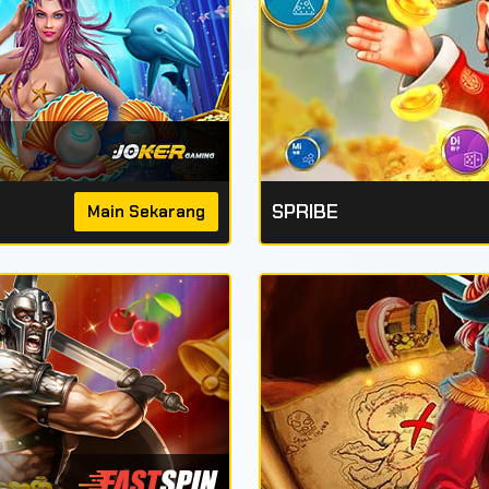
SPRIBE
Main Sekarang