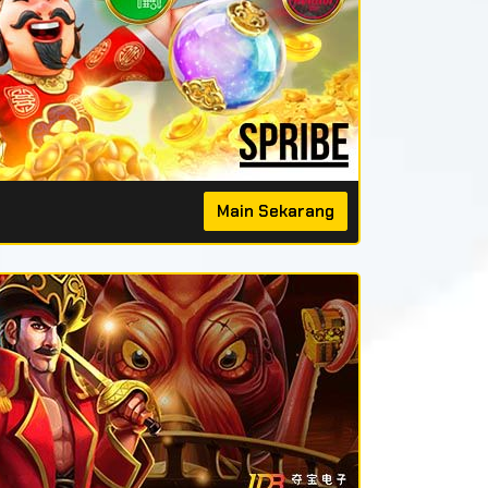
Main Sekarang