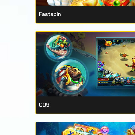
Fastspin
CQ9