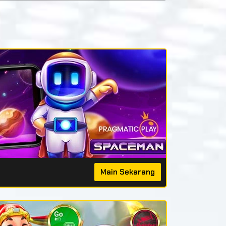
Main Sekarang