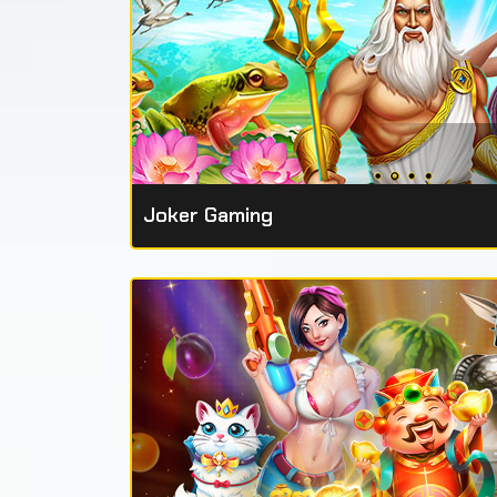
Joker Gaming