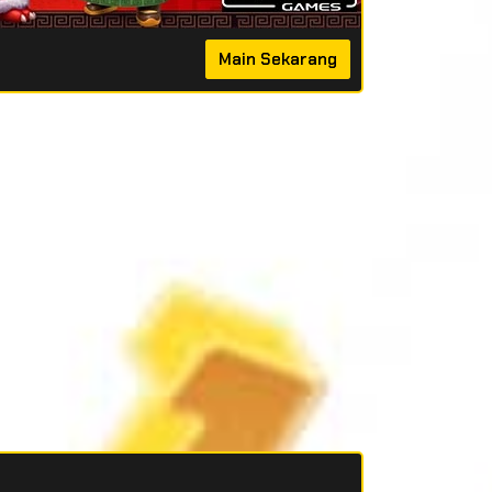
Main Sekarang